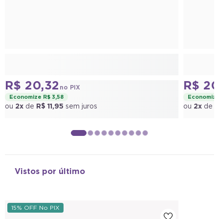
R$ 20,32
R$ 20
no PIX
Economize R$ 3,58
Economize
ou
2x
de
R$ 11,95
sem juros
ou
2x
de
R
Vistos por último
15% OFF No PIX