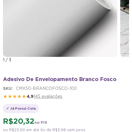
1
/
3
Adesivo De Envelopamento Branco Fosco
SKU:
CMX50-BRANCOFOSCO-100
★★★★★
4,9
145 avaliações
✓ Já Possui Cola
R$ 20,32
no PIX
ou
R$ 23,90
em até 6x de
R$ 3,98
sem juros