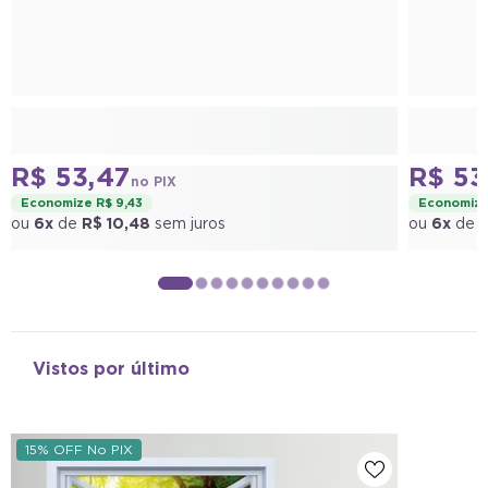
R$ 53,47
R$ 53
no PIX
Economize R$ 9,43
Economize
ou
6x
de
R$ 10,48
sem juros
ou
6x
de
R
Vistos por último
15% OFF No PIX