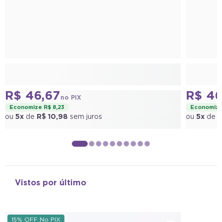
R$ 46,67
R$ 46
no PIX
Economize R$ 8,23
Economize
ou
5x
de
R$ 10,98
sem juros
ou
5x
de
R
Vistos por último
15% OFF No PIX