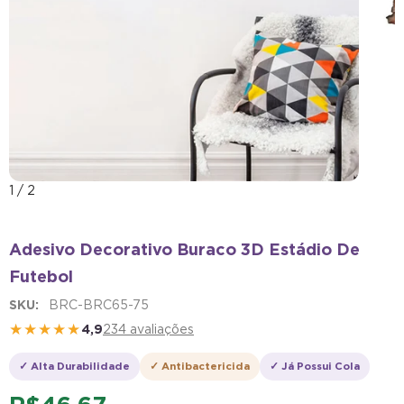
1
/
2
Adesivo Decorativo Buraco 3D Estádio De
Futebol
SKU:
BRC-BRC65-75
★★★★★
4,9
234 avaliações
✓ Alta Durabilidade
✓ Antibactericida
✓ Já Possui Cola
R$ 46,67
no PIX