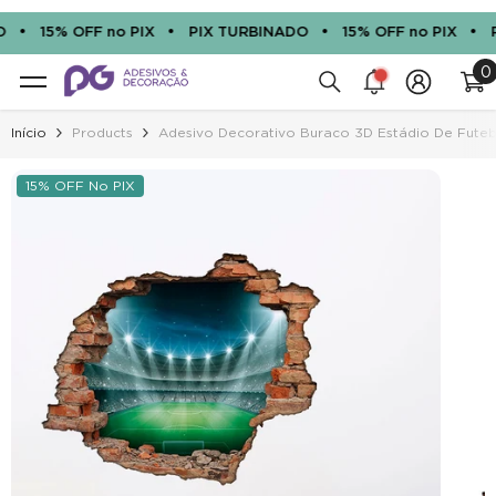
PULAR PARA O CONTEÚDO
•
•
•
•
15% OFF no PIX
PIX TURBINADO
15% OFF no PIX
PI
0
0
sca
i
Início
Products
Adesivo Decorativo Buraco 3D Estádio De Futeb
15% OFF No PIX