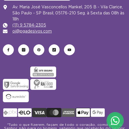
Av. Maria José Vasconcellos Mankel, 205 B - Vila Clarice,
São Paulo - SP Brasil, 05176-210 Seg. à Sexta das 08h às
18h
(11) 9 5784-2305
oi@pgadesivos.com
Formas
de
pagamento
"Tudo o que fizerem, façam de todo o coração, como para o
Senhor, não para os homens, sabendo que receberão do Senhor