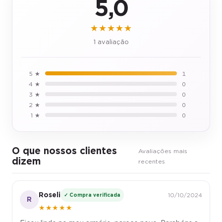
5,0
★★★★★
1 avaliação
5 ★
1
4 ★
0
3 ★
0
2 ★
0
1 ★
0
O que nossos clientes
Avaliações mais
dizem
recentes
Roseli
✓ Compra verificada
10/10/2024
R
★★★★★