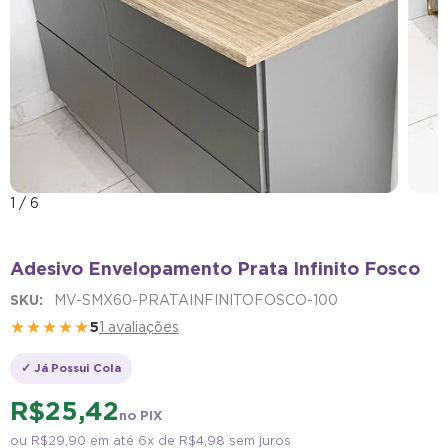
1
/
6
Adesivo Envelopamento Prata Infinito Fosco
SKU:
MV-SMX60-PRATAINFINITOFOSCO-100
★★★★★
5
1 avaliações
✓ Já Possui Cola
R$ 25,42
no PIX
ou
R$ 29,90
em até 6x de
R$ 4,98
sem juros