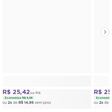
R$ 25,42
R$ 25
no PIX
Economize R$ 4,48
Economize
ou
2x
de
R$ 14,95
sem juros
ou
2x
de
R