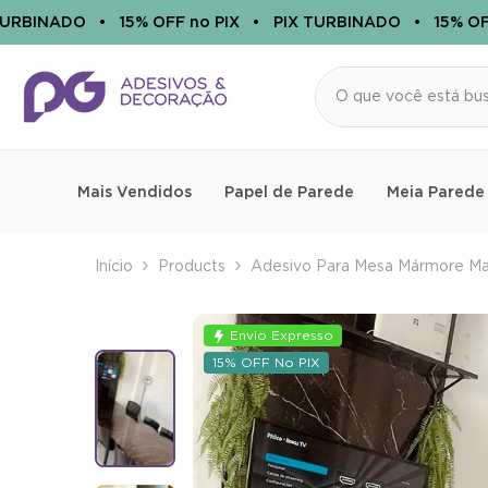
PULAR PARA O CONTEÚDO
INADO
•
15% OFF no PIX
•
PIX TURBINADO
•
15% OFF no
Mais Vendidos
Papel de Parede
Meia Parede
Início
Products
Adesivo Para Mesa Mármore Mar
Envio Expresso
15% OFF No PIX