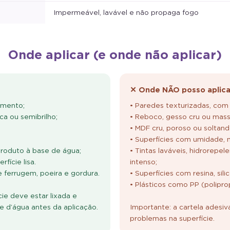
Impermeável, lavável e não propaga fogo
Onde aplicar (e onde não aplicar)
✕ Onde NÃO posso aplica
amento;
• Paredes texturizadas, com 
ca ou semibrilho;
• Reboco, gesso cru ou mass
• MDF cru, poroso ou soltand
• Superfícies com umidade, mo
roduto à base de água;
• Tintas laváveis, hidrorepel
fície lisa.
intenso;
de ferrugem, poeira e gordura.
• Superfícies com resina, sil
• Plásticos como PP (poliprop
ie deve estar lixada e
 d’água antes da aplicação.
Importante: a cartela adesiv
problemas na superfície.