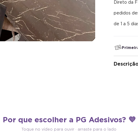
Direto da F
pedidos d
de 1 a 5 dia
Primei
Descriçã
 Propaga Fogo
Fácil Aplicação
Por que escolher a PG Adesivos? 💜
desivos decorativos não
Nossos adesivos são de fácil aplicação,
 fogo, trazendo segurança
sem necessidade de grandes
Toque no vídeo para ouvir · arraste para o lado
 lar.
habilidades.