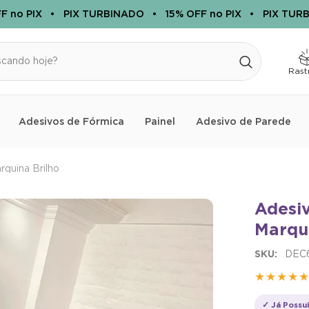
 PIX
•
PIX TURBINADO
•
15% OFF no PIX
•
PIX TURBINA
Rast
Adesivos de Fórmica
Painel
Adesivo de Parede
quina Brilho
Adesi
Marqui
PRIMEIRA COMPRA
BEMVINDO
SKU:
DEC
★★★★
✓ Já Possu