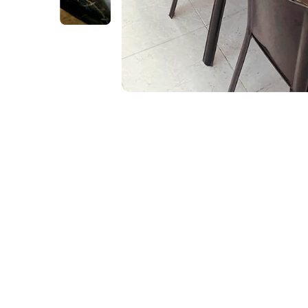
Não
Embalagem Reforçada
Nossos a
Garantimos que os nossos produtos
propagam
cheguem em perfeito estado para você.
para o seu