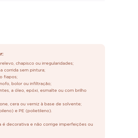
r:
relevo, chapisco ou irregularidades;
a corrida sem pintura;
o fiapos;
fo, bolor ou infiltração;
entes, a óleo, epóxi, esmalte ou com brilho
icone, cera ou verniz à base de solvente;
ileno) e PE (polietileno).
a é decorativa e não corrige imperfeições ou