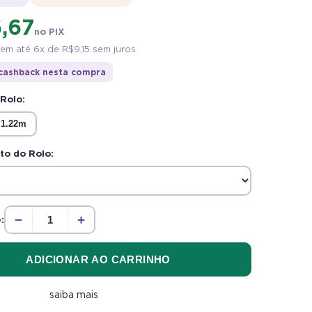
Renove sua mesa com o
Adesivo para Mesa
6,67
Mármore Marquina Brilho
! Com uma
no PIX
aparência que imita perfeitamente o
mármore
em até 6x de
R$ 9,15
sem juros
Marquina
, este adesivo proporciona um
acabamento
luxuoso e sofisticado
,
cashback nesta compra
transformando o ambiente com um visual
 Rolo:
elegante e moderno. Fácil de aplicar e com
superfície lisa, ele é ideal para renovar mesas
1.22m
de cozinha, escritório ou qualquer superfície,
oferecendo um toque de alto padrão sem a
o do Rolo:
necessidade de obras ou gastos extras.
Perfeito para quem busca praticidade e um
estilo refinado, esse adesivo é a escolha certa
para dar um upgrade na sua decoração!
−
+
:
ADICIONAR AO CARRINHO
saiba mais