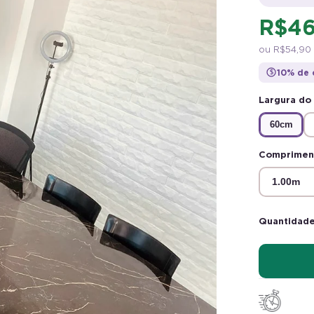
R$ 4
ou
R$ 54,90
10% de 
$
PRIMEIRA COMPRA
BEMVINDO
Largura do
60cm
PRIMEIRA COMPRA
BEMVINDO
Compriment
Quantidade