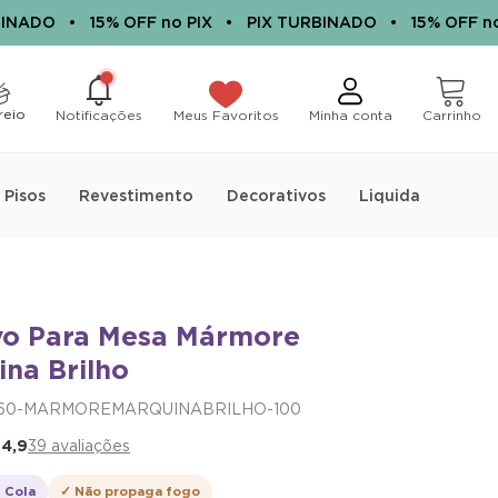
DO
•
15% OFF no PIX
•
PIX TURBINADO
•
15% OFF no PIX
0
0
itens
reio
Notificações
Meus Favoritos
Minha conta
Carrinho
Adesivo para Mesa Mármore
Pisos
Revestimento
Decorativos
Liquida
Marquina Brilho
R$ 46,67
no PIX
Economize R$ 8,23
ou
5x
de
R$ 10,98
sem juros
vo Para Mesa Mármore
na Brilho
CALCULAR A QUANTIDADE
60-MARMOREMARQUINABRILHO-100
★
4,9
39 avaliações
Descrição
i Cola
✓ Não propaga fogo