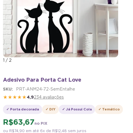
1
/
2
Adesivo Para Porta Cat Love
SKU:
PRT-ANM24-72-SemEntalhe
★★★★★
4,9
234 avaliações
✓ Porta decorada
✓ DIY
✓ Já Possui Cola
✓ Temático
R$ 63,67
no PIX
ou
R$ 74,90
em até 6x de
R$ 12,48
sem juros