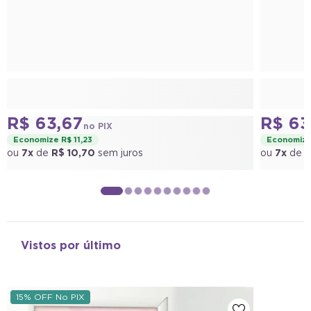
R$ 63,67
R$ 63
no PIX
Economize R$ 11,23
Economize 
ou
7x
de
R$ 10,70
sem juros
ou
7x
de
R
Vistos por último
15% OFF No PIX