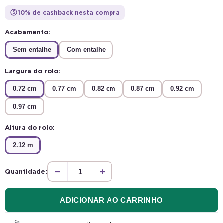
10% de cashback nesta compra
$
Acabamento:
Sem entalhe
Com entalhe
Largura do rolo:
0.72 cm
0.77 cm
0.82 cm
0.87 cm
0.92 cm
0.97 cm
Altura do rolo:
2.12 m
−
+
Quantidade:
ADICIONAR AO CARRINHO