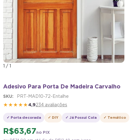
1
/
1
Adesivo Para Porta De Madeira Carvalho
SKU:
PRT-MAD10-72-Entalhe
★★★★★
4,9
234 avaliações
✓ Porta decorada
✓ DIY
✓ Já Possui Cola
✓ Temático
R$ 63,67
no PIX
ou
R$ 74,90
em até 6x de
R$ 12,48
sem juros