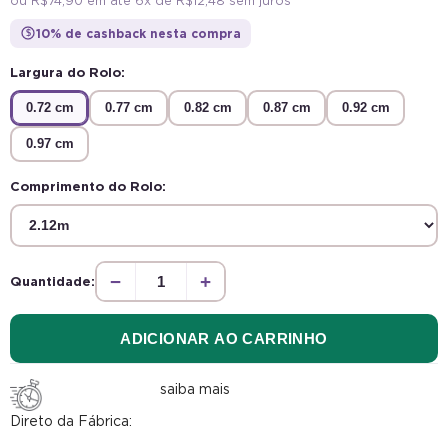
10% de cashback nesta compra
$
Largura do Rolo:
0.72 cm
0.77 cm
0.82 cm
0.87 cm
0.92 cm
0.97 cm
Comprimento do Rolo:
−
+
Quantidade:
ADICIONAR AO CARRINHO
saiba mais
Direto da Fábrica:
pedidos despachados