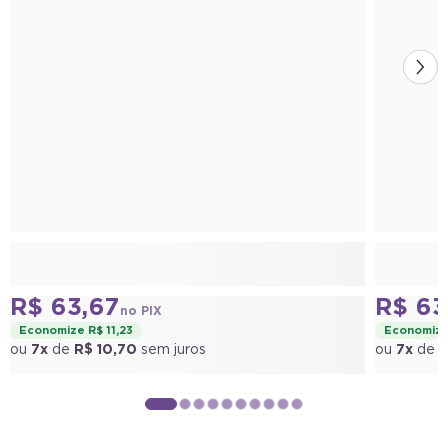
R$ 63,67
R$ 63
no PIX
Economize R$ 11,23
Economize 
ou
7x
de
R$ 10,70
sem juros
ou
7x
de
R