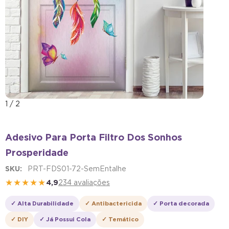
1
/
2
Adesivo Para Porta Filtro Dos Sonhos
Prosperidade
SKU:
PRT-FDS01-72-SemEntalhe
★★★★★
4,9
234 avaliações
✓ Alta Durabilidade
✓ Antibactericida
✓ Porta decorada
✓ DIY
✓ Já Possui Cola
✓ Temático