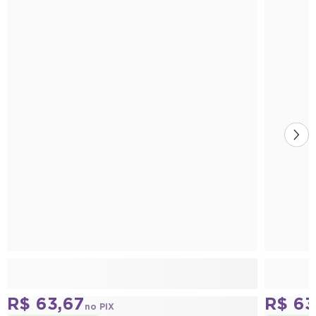
R$ 63,67
R$ 63
no PIX