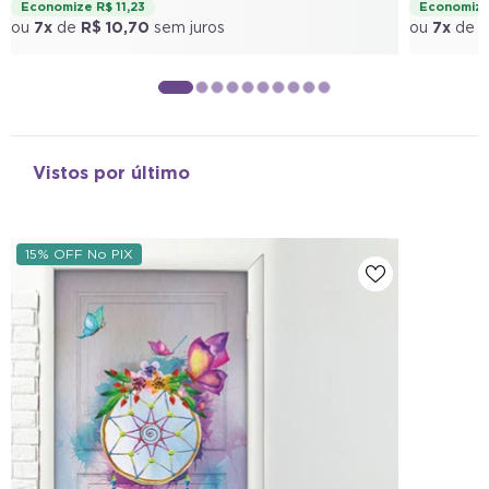
Economize R$ 11,23
Economize 
ou
7x
de
R$ 10,70
sem juros
ou
7x
de
R
Vistos por último
15% OFF No PIX