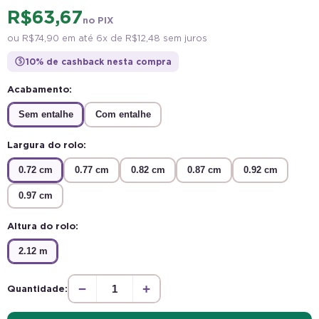
R$ 63,67
no PIX
ou
R$ 74,90
em até 6x de
R$ 12,48
sem juros
10% de cashback nesta compra
$
Acabamento:
Sem entalhe
Com entalhe
Largura do rolo:
0.72 cm
0.77 cm
0.82 cm
0.87 cm
0.92 cm
0.97 cm
Altura do rolo:
2.12 m
−
+
Quantidade: