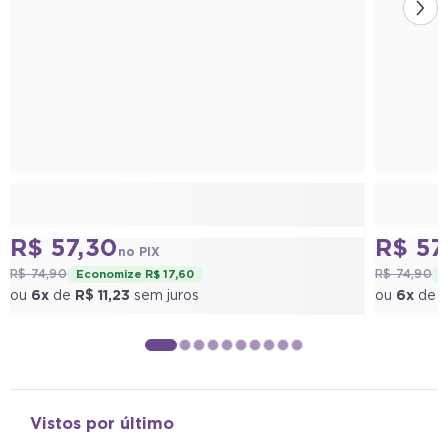
R$ 57,30
R$ 57
no PIX
R$ 74,90
R$ 74,90
Economize R$ 17,60
E
ou
6x
de
R$ 11,23
sem juros
ou
6x
de
R
Vistos por último