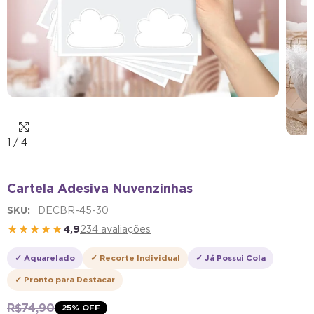
1
/
4
Cartela Adesiva Nuvenzinhas
SKU:
DECBR-45-30
★★★★★
4,9
234 avaliações
✓ Aquarelado
✓ Recorte Individual
✓ Já Possui Cola
✓ Pronto para Destacar
R$ 74,90
25
% OFF