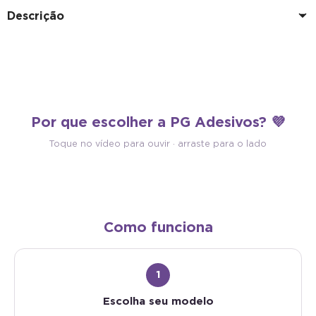
Descrição
AutoColante
Corte Eletrônico
Os nossos adesivos são vinílicos e já
Com corte eletrônico de alt
Por que escolher a PG Adesivos? 💜
possuem cola, garantindo uma
precisão, nossos adesivos 
aplicação fácil e prática, sem
um acabamento perfeito em
Toque no vídeo para ouvir · arraste para o lado
complicações.
detalhe.
Como funciona
1
Escolha seu modelo