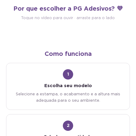
Antimofo
Autocolante
Por que escolher a PG Adesivos? 💜
Material antimofo e antibacteriano:
Vinílico com cola própria: é 
mais saúde e higiene para o seu
descolar e aplicar. Sem cola 
Toque no vídeo para ouvir · arraste para o lado
ambiente.
sem sujeira.
Como funciona
1
Escolha seu modelo
Selecione a estampa, o acabamento e a altura mais
adequada para o seu ambiente.
2