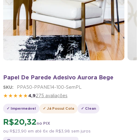
Papel De Parede Adesivo Aurora Bege
SKU:
PPA50-PPANE14-100-SemPL
★★★★★
4,9
275 avaliações
✓ Impermeável
✓ Já Possui Cola
✓ Clean
R$ 20,32
no PIX
ou
R$ 23,90
em até 6x de
R$ 3,98
sem juros