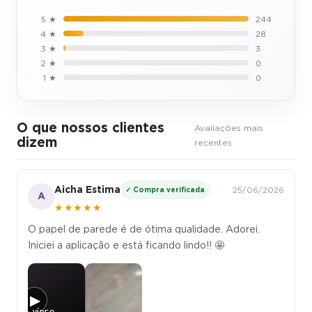
5 ★
244
4 ★
28
3 ★
3
2 ★
0
1 ★
0
O que nossos clientes
Avaliações mais
dizem
recentes
Aicha Estima
✓ Compra verificada
25/06/2026
A
★★★★★
O papel de parede é de ótima qualidade. Adorei.
Iniciei a aplicação e está ficando lindo!! 🤩
▶