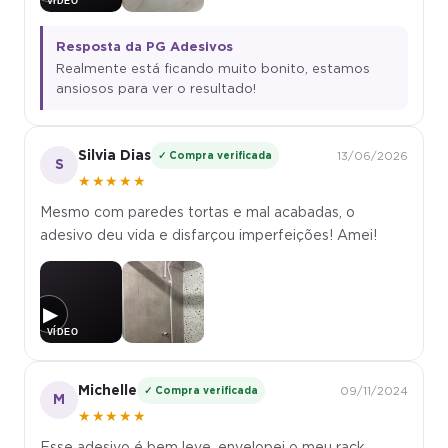
Resposta da PG Adesivos
Realmente está ficando muito bonito, estamos
ansiosos para ver o resultado!
Silvia Dias
✓ Compra verificada
13/06/2026
S
★★★★★
Mesmo com paredes tortas e mal acabadas, o
adesivo deu vida e disfarçou imperfeições! Amei!
▶
Michelle
✓ Compra verificada
09/11/2024
M
★★★★★
Esse adesivo é bem leve, envelopei o meu rack