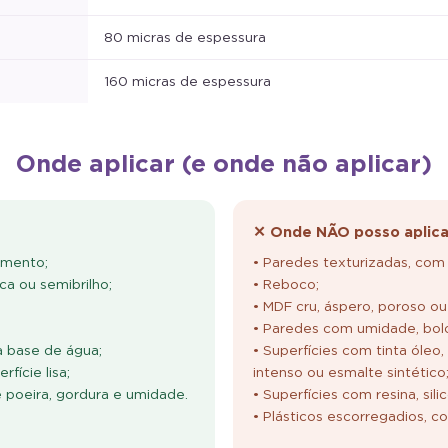
80 micras de espessura
160 micras de espessura
Onde aplicar (e onde não aplicar)
✕ Onde NÃO posso aplica
amento;
• Paredes texturizadas, com 
ca ou semibrilho;
• Reboco;
• MDF cru, áspero, poroso ou
• Paredes com umidade, bolor
à base de água;
• Superfícies com tinta óleo,
fície lisa;
intenso ou esmalte sintético
e poeira, gordura e umidade.
• Superfícies com resina, sili
• Plásticos escorregadios, c