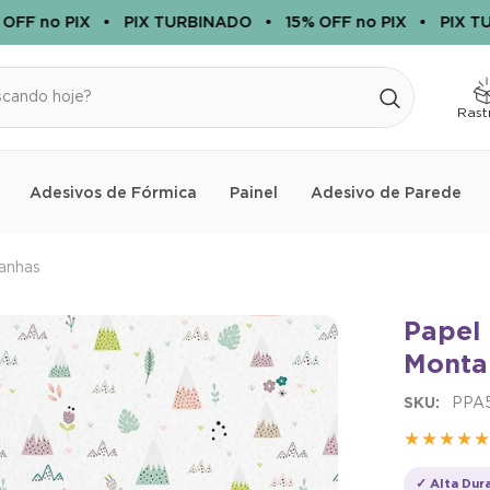
F no PIX
•
PIX TURBINADO
•
15% OFF no PIX
•
PIX TUR
Rast
Adesivos de Fórmica
Painel
Adesivo de Parede
anhas
Papel
Monta
PRIMEIRA COMPRA
BEMVINDO
SKU:
PPA
★★★★
✓ Alta Dur