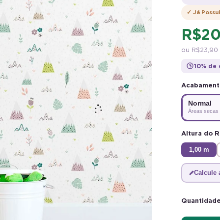
✓ Já Possu
R$ 20
ou
R$ 23,90
10% de 
$
PRIMEIRA COMPRA
BEMVINDO
Acabamen
PRIMEIRA COMPRA
BEMVINDO
Normal
Áreas secas
Altura do R
1,00 m
Calcule 
Quantidade