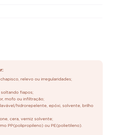
r:
chapisco, relevo ou irregularidades;
 soltando fiapos;
, mofo ou infiltração;
 lavável/hidrorepelente, epóxi, solvente, brilho
;
cone, cera, verniz solvente;
omo PP(polipropileno) ou PE(polietileno).