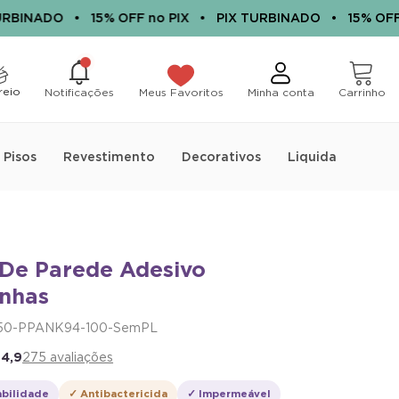
BINADO
•
15% OFF no PIX
•
PIX TURBINADO
•
15% OFF n
0
0
itens
reio
Notificações
Meus Favoritos
Minha conta
Carrinho
Papel de Parede Adesivo
Pisos
Revestimento
Decorativos
Liquida
Montanhas
R$ 20,32
no PIX
Economize R$ 3,58
ou
2x
de
R$ 11,95
sem juros
 De Parede Adesivo
nhas
CALCULAR A QUANTIDADE
50-PPANK94-100-SemPL
★
4,9
275 avaliações
Descrição
abilidade
✓ Antibactericida
✓ Impermeável