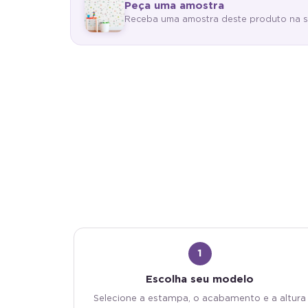
Peça uma amostra
Receba uma amostra deste produto na sua 
Antimofo
Aut
Material antimofo e antibacteriano: mais
Vinílico 
saúde e higiene para o seu ambiente.
e aplicar.
1
Escolha seu modelo
Selecione a estampa, o acabamento e a altura