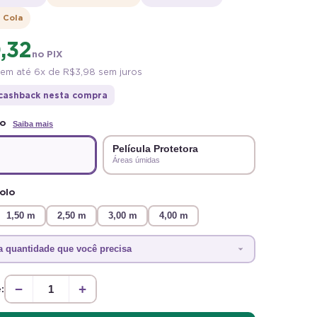
Adicione um toque de aventura ao quarto das
i Cola
crianças com o Papel de Parede Adesivo
,32
Montanhas. Lavável e fácil de aplicar, ele
no PIX
proporciona um visual encantador e moderno.
em até 6x de
R$ 3,98
sem juros
cashback nesta compra
to
Saiba mais
Película Protetora
Áreas úmidas
olo
1,50 m
2,50 m
3,00 m
4,00 m
a quantidade que você precisa
−
+
: