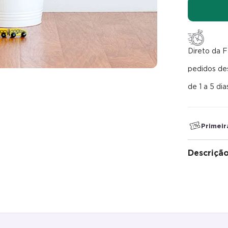
Direto da F
pedidos d
de 1 a 5 dia
Primei
Descriçã