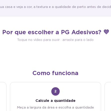
casa e veja a cor, a textura e a qualidade de perto antes de decidi
Fabricação Própria
Por que escolher a PG Adesivos? 💜
ocolante
Impresso na PG sob demanda, em lote
com cola própria: é só descolar
único para o seu pedido, e despachado
Toque no vídeo para ouvir · arraste para o lado
 Sem cola extra, sem sujeira.
em 1 a 5 dias úteis.
Como funciona
2
Calcule a quantidade
Meça a largura da área e escolha a quantidade