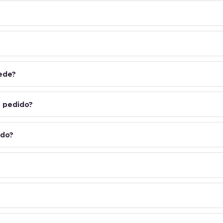
rede?
 pedido?
ado?