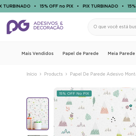
PULAR PARA O CONTEÚDO
TURBINADO
•
15% OFF no PIX
•
PIX TURBINADO
•
15% OF
Mais Vendidos
Papel de Parede
Meia Parede
Início
Products
Papel De Parede Adesivo Mont
15% OFF No PIX