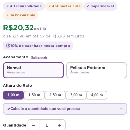
✓ Alta Durabilidade
✓ Antibactericida
✓ Impermeável
✓ Já Possui Cola
R$ 20,32
no PIX
ou
R$ 23,90
em até 6x de
R$ 3,98
sem juros
10% de cashback nesta compra
$
Acabamento
Saiba mais
Normal
Película Protetora
Áreas secas
Áreas úmidas
Altura do Rolo
1,00 m
1,50 m
2,50 m
3,00 m
4,00 m
Calcule a quantidade que você precisa
−
+
Quantidade: