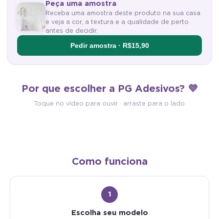
Peça uma amostra
Receba uma amostra deste produto na sua casa
e veja a cor, a textura e a qualidade de perto
antes de decidir.
Pedir amostra · R$15,90
Antimofo
Autocolante
Por que escolher a PG Adesivos? 💜
Material antimofo e antibacteriano:
Vinílico com cola própria: é 
mais saúde e higiene para o seu
descolar e aplicar. Sem cola 
Toque no vídeo para ouvir · arraste para o lado
ambiente.
sem sujeira.
Como funciona
1
Escolha seu modelo