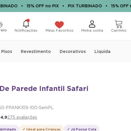
NADO
•
15% OFF no PIX
•
PIX TURBINADO
•
15% OFF no P
0
0
itens
reio
Notificações
Meus Favoritos
Minha conta
Carrinho
Pisos
Revestimento
Decorativos
Liquida
De Parede Infantil Safari
50-PPANK109-100-SemPL
★
4,9
275 avaliações
abilidade
✓ Ideal para Crianças
✓ Já Possui Cola