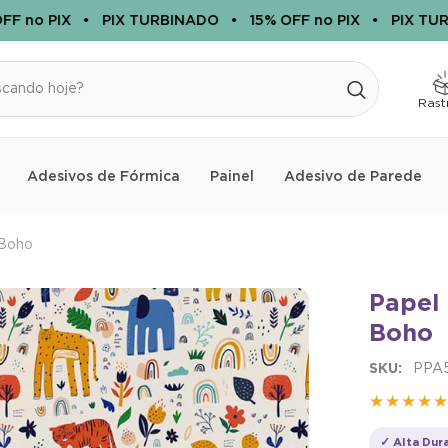
no PIX
•
PIX TURBINADO
•
15% OFF no PIX
•
PIX TURBI
Rast
Adesivos de Fórmica
Painel
Adesivo de Parede
 Boho
Papel 
Boho
PRIMEIRA COMPRA
BEMVINDO
SKU:
PPA
★★★★
✓ Alta Dur