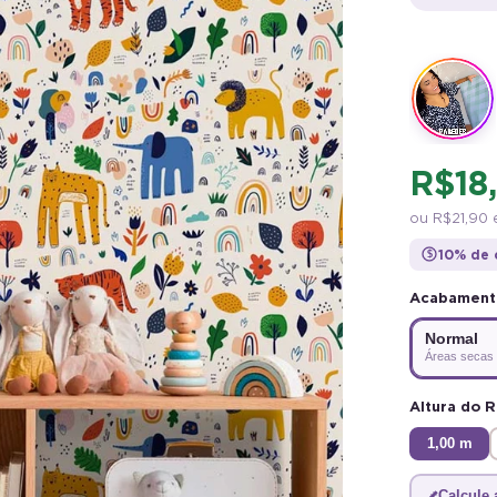
PRIMEIRA COMPRA
BEMVINDO
R$ 18
PRIMEIRA COMPRA
BEMVINDO
ou
R$ 21,90
e
10% de 
$
Acabamen
Normal
Áreas secas
Altura do R
1,00 m
Calcule 