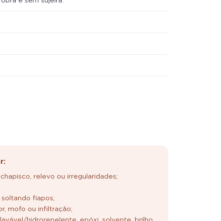
r:
chapisco, relevo ou irregularidades;
 soltando fiapos;
, mofo ou infiltração;
 lavável/hidrorepelente, epóxi, solvente, brilho