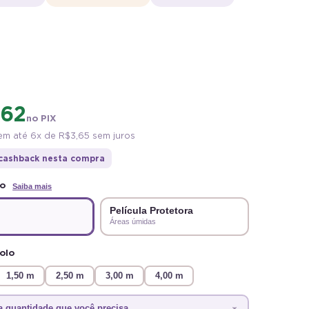
,62
no PIX
m até 6x de
R$ 3,65
sem juros
cashback nesta compra
to
Saiba mais
Película Protetora
Áreas úmidas
olo
1,50 m
2,50 m
3,00 m
4,00 m
a quantidade que você precisa