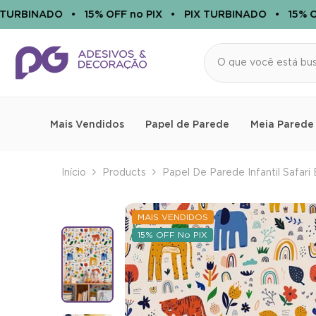
PULAR PARA O CONTEÚDO
RBINADO
•
15% OFF no PIX
•
PIX TURBINADO
•
15% OFF 
Mais Vendidos
Papel de Parede
Meia Parede
Início
Products
Papel De Parede Infantil Safari
MAIS VENDIDOS
15% OFF No PIX