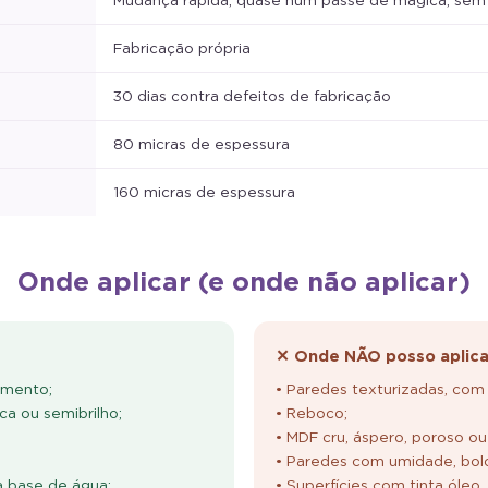
Fabricação própria
30 dias contra defeitos de fabricação
80 micras de espessura
160 micras de espessura
Onde aplicar (e onde não aplicar)
✕ Onde NÃO posso aplica
amento;
• Paredes texturizadas, com 
ca ou semibrilho;
• Reboco;
• MDF cru, áspero, poroso ou
• Paredes com umidade, bolor
à base de água;
• Superfícies com tinta óleo,