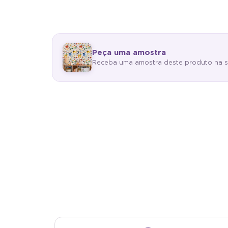
Peça uma amostra
Receba uma amostra deste produto na sua 
Antimofo
Aut
Material antimofo e antibacteriano: mais
Vinílico 
saúde e higiene para o seu ambiente.
e aplicar.