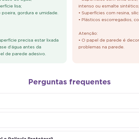
fície lisa;
intenso ou esmalte sintético
e poeira, gordura e umidade.
• Superfícies com resina, sili
• Plásticos escorregadios, c
Atenção:
erfície precisa estar lixada
• O papel de parede é decor
ase d’água antes da
problemas na parede.
pel de parede adesivo.
Perguntas frequentes
 e Película Protetora?