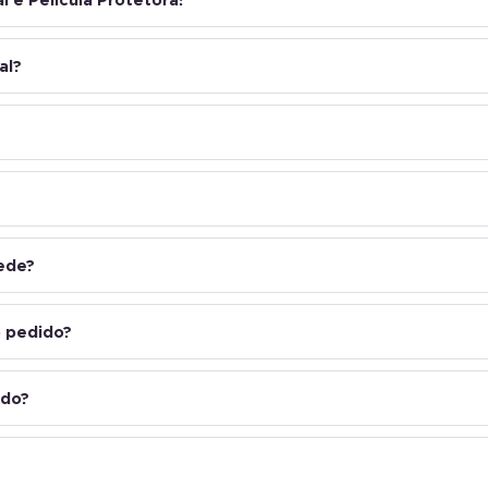
al?
rede?
 pedido?
ado?