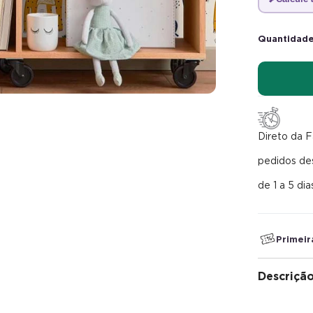
Quantidade
Direto da F
pedidos d
de 1 a 5 dia
Primei
Descriçã