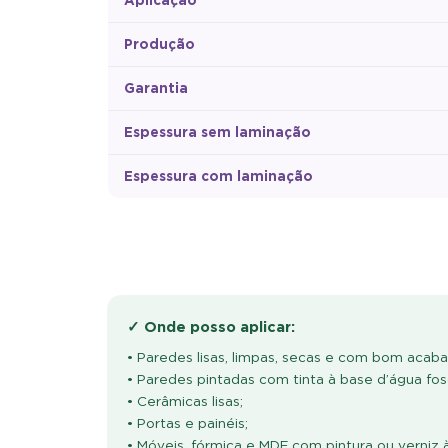
Produção
Garantia
Espessura sem laminação
Espessura com laminação
✓ Onde posso aplicar:
• Paredes lisas, limpas, secas e com bom acab
• Paredes pintadas com tinta à base d’água fos
• Cerâmicas lisas;
• Portas e painéis;
• Móveis, fórmica e MDF com pintura ou verniz 