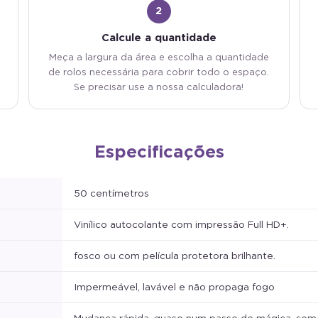
2
Calcule a quantidade
Meça a largura da área e escolha a quantidade
de rolos necessária para cobrir todo o espaço.
Se precisar use a nossa calculadora!
Especificações
50 centímetros
Vinílico autocolante com impressão Full HD+.
fosco ou com película protetora brilhante.
Impermeável, lavável e não propaga fogo
Mudança rápida, quase num passe de mágica, sem o