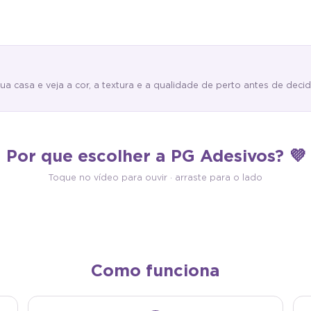
casa e veja a cor, a textura e a qualidade de perto antes de decidi
Fabricação Própria
Por que escolher a PG Adesivos? 💜
ocolante
Impresso na PG sob demanda, em lote
com cola própria: é só descolar
único para o seu pedido, e despachado
Toque no vídeo para ouvir · arraste para o lado
 Sem cola extra, sem sujeira.
em 1 a 5 dias úteis.
Como funciona