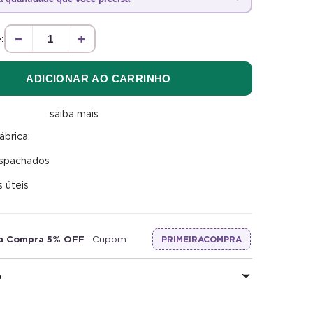
−
+
:
ADICIONAR AO CARRINHO
saiba mais
ábrica:
espachados
s úteis
ra Compra 5% OFF
· Cupom:
PRIMEIRACOMPRA
o