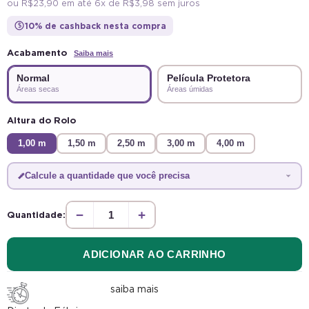
ou
R$ 23,90
em até 6x de
R$ 3,98
sem juros
10% de cashback nesta compra
$
Acabamento
Saiba mais
Normal
Película Protetora
Áreas secas
Áreas úmidas
Altura do Rolo
1,00 m
1,50 m
2,50 m
3,00 m
4,00 m
Calcule a quantidade que você precisa
−
+
Quantidade:
ADICIONAR AO CARRINHO
saiba mais