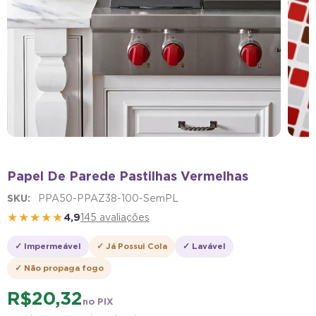
Papel De Parede Pastilhas Vermelhas
SKU:
PPA50-PPAZ38-100-SemPL
★★★★★
4,9
145 avaliações
✓ Impermeável
✓ Já Possui Cola
✓ Lavável
✓ Não propaga fogo
R$ 20,32
no PIX