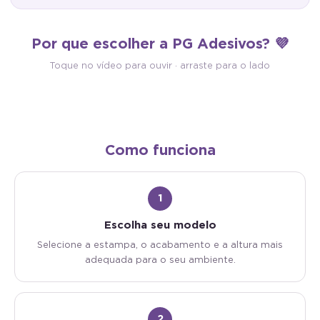
Antimofo
Autocolante
Por que escolher a PG Adesivos? 💜
Material antimofo e antibacteriano:
Vinílico com cola própria: é 
mais saúde e higiene para o seu
descolar e aplicar. Sem cola 
Toque no vídeo para ouvir · arraste para o lado
ambiente.
sem sujeira.
Como funciona
1
Escolha seu modelo
Selecione a estampa, o acabamento e a altura mais
adequada para o seu ambiente.
2