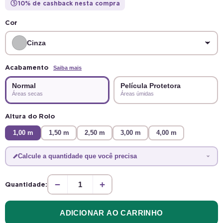
10% de cashback nesta compra
$
Cor
Cinza
Acabamento
Saiba mais
Normal
Película Protetora
Áreas secas
Áreas úmidas
Altura do Rolo
1,00 m
1,50 m
2,50 m
3,00 m
4,00 m
Calcule a quantidade que você precisa
−
+
Quantidade:
ADICIONAR AO CARRINHO