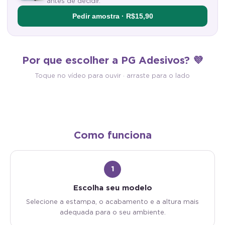
antes de decidir.
Pedir amostra · R$15,90
Antimofo
Autocolante
Por que escolher a PG Adesivos? 💜
Material antimofo e antibacteriano:
Vinílico com cola própria: é 
mais saúde e higiene para o seu
descolar e aplicar. Sem cola 
Toque no vídeo para ouvir · arraste para o lado
ambiente.
sem sujeira.
Como funciona
1
Escolha seu modelo
Selecione a estampa, o acabamento e a altura mais
adequada para o seu ambiente.