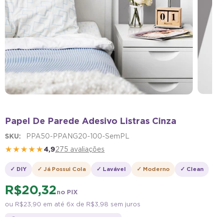
Papel De Parede Adesivo Listras Cinza
SKU:
PPA50-PPANG20-100-SemPL
★★★★★
4,9
275 avaliações
✓ DIY
✓ Já Possui Cola
✓ Lavável
✓ Moderno
✓ Clean
R$ 20,32
no PIX
ou
R$ 23,90
em até 6x de
R$ 3,98
sem juros